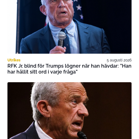
Utrikes
5 augusti 2026
RFK Jr. blind för Trumps lögner när han hävdar: ”Han
har hållit sitt ord i varje fråga”