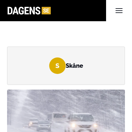
S
Skåne