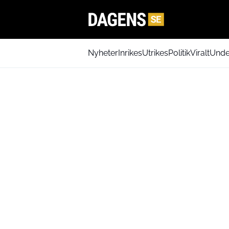
Nyheter
Inrikes
Utrikes
Politik
Viralt
Unde