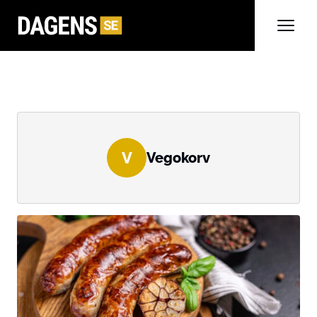
V
Vegokorv