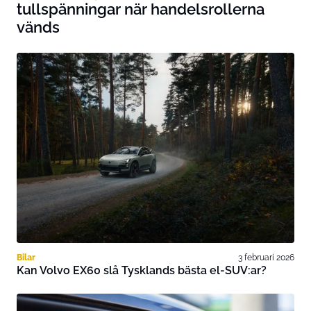
tullspänningar när handelsrollerna
vänds
Bilar
3 februari 2026
Kan Volvo EX60 slå Tysklands bästa el-SUV:ar?