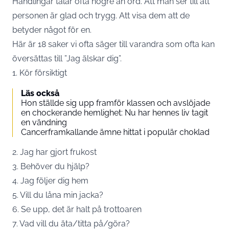
Handlingar talar ofta högre än ord. Att man ser till att
personen är glad och trygg. Att visa dem att de
betyder något för en.
Här är 18 saker vi ofta säger till varandra som ofta kan
översättas till ”Jag älskar dig”.
1. Kör försiktigt
Läs också
Hon ställde sig upp framför klassen och avslöjade
en chockerande hemlighet: Nu har hennes liv tagit
en vändning
Cancerframkallande ämne hittat i populär choklad
2. Jag har gjort frukost
3. Behöver du hjälp?
4. Jag följer dig hem
5. Vill du låna min jacka?
6. Se upp, det är halt på trottoaren
7. Vad vill du äta/titta på/göra?