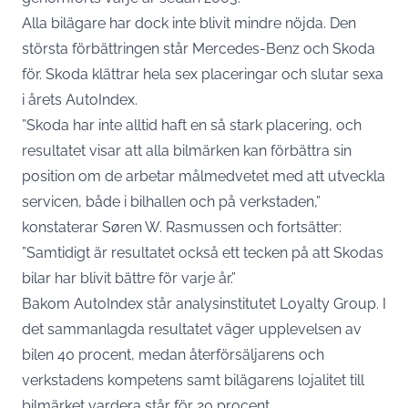
Alla bilägare har dock inte blivit mindre nöjda. Den
största förbättringen står Mercedes-Benz och Skoda
för. Skoda klättrar hela sex placeringar och slutar sexa
i årets AutoIndex.
”Skoda har inte alltid haft en så stark placering, och
resultatet visar att alla bilmärken kan förbättra sin
position om de arbetar målmedvetet med att utveckla
servicen, både i bilhallen och på verkstaden,”
konstaterar Søren W. Rasmussen och fortsätter:
”Samtidigt är resultatet också ett tecken på att Skodas
bilar har blivit bättre för varje år.”
Bakom AutoIndex står analysinstitutet Loyalty Group. I
det sammanlagda resultatet väger upplevelsen av
bilen 40 procent, medan återförsäljarens och
verkstadens kompetens samt bilägarens lojalitet till
bilmärket vardera står för 20 procent.