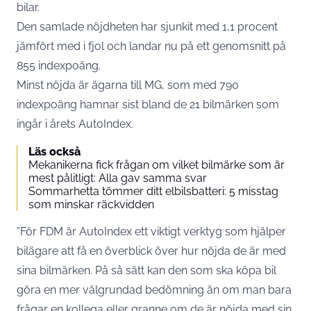
bilar.
Den samlade nöjdheten har sjunkit med 1,1 procent
jämfört med i fjol och landar nu på ett genomsnitt på
855 indexpoäng.
Minst nöjda är ägarna till MG, som med 790
indexpoäng hamnar sist bland de 21 bilmärken som
ingår i årets AutoIndex.
Läs också
Mekanikerna fick frågan om vilket bilmärke som är
mest pålitligt: Alla gav samma svar
Sommarhetta tömmer ditt elbilsbatteri: 5 misstag
som minskar räckvidden
”För
FDM
är AutoIndex ett viktigt verktyg som hjälper
bilägare att få en överblick över hur nöjda de är med
sina bilmärken. På så sätt kan den som ska köpa bil
göra en mer välgrundad bedömning än om man bara
frågar en kollega eller granne om de är nöjda med sin