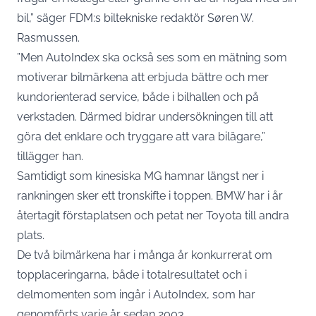
bil,” säger FDM:s biltekniske redaktör Søren W.
Rasmussen.
”Men AutoIndex ska också ses som en mätning som
motiverar bilmärkena att erbjuda bättre och mer
kundorienterad service, både i bilhallen och på
verkstaden. Därmed bidrar undersökningen till att
göra det enklare och tryggare att vara bilägare,”
tillägger han.
Samtidigt som kinesiska MG hamnar längst ner i
rankningen sker ett tronskifte i toppen. BMW har i år
återtagit förstaplatsen och petat ner Toyota till andra
plats.
De två bilmärkena har i många år konkurrerat om
topplaceringarna, både i totalresultatet och i
delmomenten som ingår i AutoIndex, som har
genomförts varje år sedan 2003.