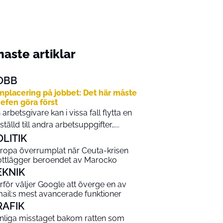
aste artiklar
OBB
placering på jobbet: Det här måste
efen göra först
 arbetsgivare kan i vissa fall flytta en
ställd till andra arbetsuppgifter…...
OLITIK
ropa överrumplat när Ceuta-krisen
ottlägger beroendet av Marocko
EKNIK
rför väljer Google att överge en av
ail:s mest avancerade funktioner
RAFIK
nliga misstaget bakom ratten som