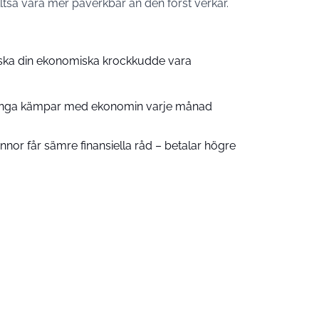
ltså vara mer påverkbar än den först verkar.
 ska din ekonomiska krockkudde vara
många kämpar med ekonomin varje månad
nor får sämre finansiella råd – betalar högre