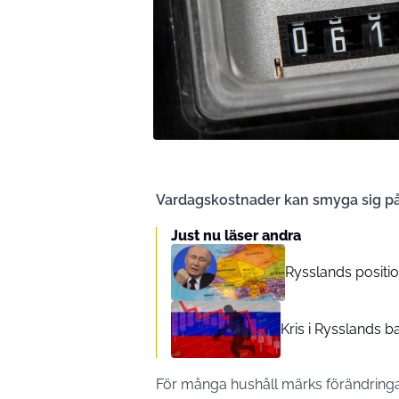
Vardagskostnader kan smyga sig på 
Just nu läser andra
Rysslands position
Kris i Rysslands 
För många hushåll märks förändringar