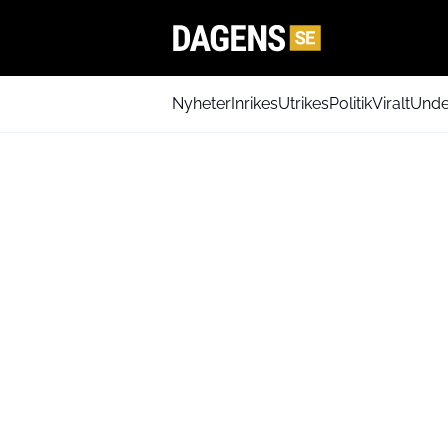
Nyheter
Inrikes
Utrikes
Politik
Viralt
Unde