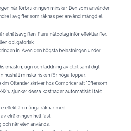
ningen när förbrukningen minskar. Den som använder
ndre i avgifter som räknas per använd mängd el.
r elnätsavgiften. Flera nätbolag inför effekttariffer,
len obligatorisk.
ukningen in. Även den högsta belastningen under
 diskmaskin, ugn och laddning av elbil samtidigt.
 hushåll minska risken för höga toppar.
oakim Ottander skriver hos Compricer att ”Eftersom
Wh, sjunker dessa kostnader automatiskt i takt
rre effekt än många räknar med.
av elräkningen helt fast.
g och när elen används.