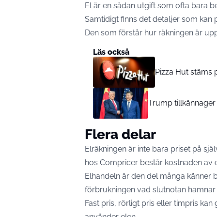
El är en sådan utgift som ofta bara be
Samtidigt finns det detaljer som ka
Den som förstår hur räkningen är upp
Läs också
Pizza Hut stäms p
Trump tillkännager
Flera delar
Elräkningen är inte bara priset på sj
hos Compricer består kostnaden av e
Elhandeln är den del många känner bä
förbrukningen vad slutnotan hamnar 
Fast pris, rörligt pris eller timpris k
använder elen.