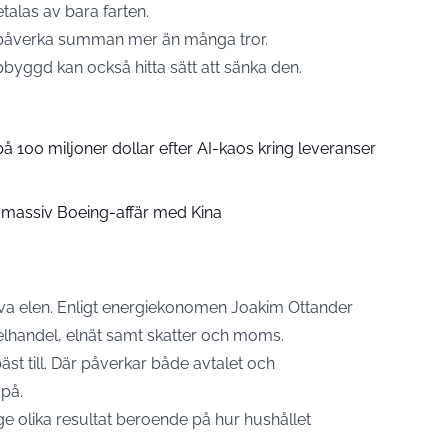
talas av bara farten.
n påverka summan mer än många tror.
byggd kan också hitta sätt att sänka den.
å 100 miljoner dollar efter AI-kaos kring leveranser
 massiv Boeing-affär med Kina
älva elen. Enligt energiekonomen
Joakim Ottander
lhandel, elnät samt skatter och moms.
st till. Där påverkar både avtalet och
på.
an ge olika resultat beroende på hur hushållet