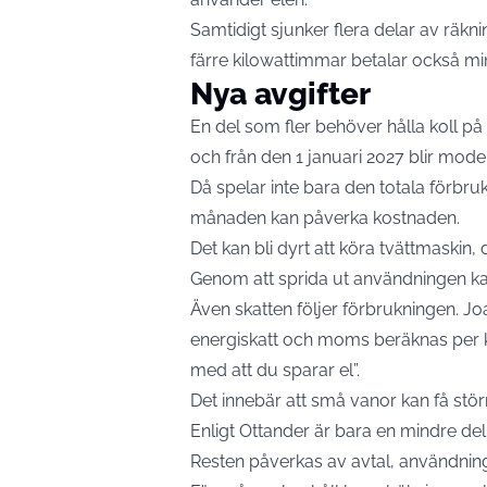
Samtidigt sjunker flera delar av räk
färre kilowattimmar betalar också mi
Nya avgifter
En del som fler behöver hålla koll på ä
och från den 1 januari 2027 blir model
Då spelar inte bara den totala förbr
månaden kan påverka kostnaden.
Det kan bli dyrt att köra tvättmaskin,
Genom att sprida ut användningen kan
Även skatten följer förbrukningen. J
energiskatt och moms beräknas per k
med att du sparar el”.
Det innebär att små vanor kan få stö
Enligt Ottander är bara en mindre del 
Resten påverkas av avtal, användnin