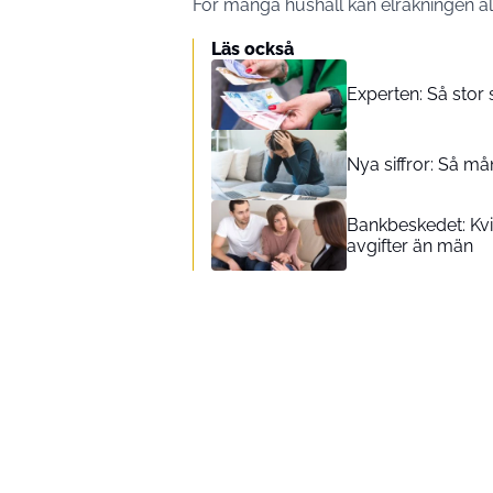
För många hushåll kan elräkningen al
Läs också
Experten: Så stor
Nya siffror: Så 
Bankbeskedet: Kvin
avgifter än män