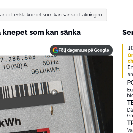
r det enkla knepet som kan sänka elräkningen
a knepet som kan sänka
Sen
J
Följ dagens.se på Google
Om
ch
En
an
P
Eu
bl
T
Dä
Gm
T
Va