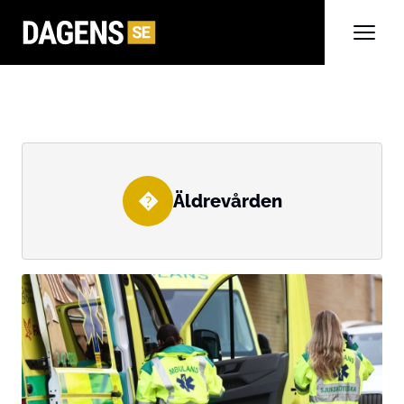
�
Äldrevården