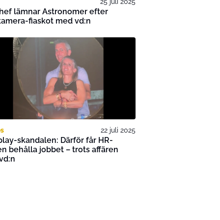
25 juli 2025
hef lämnar Astronomer efter
kamera-fiaskot med vd:n
es
22 juli 2025
lay-skandalen: Därför får HR-
n behålla jobbet – trots affären
vd:n