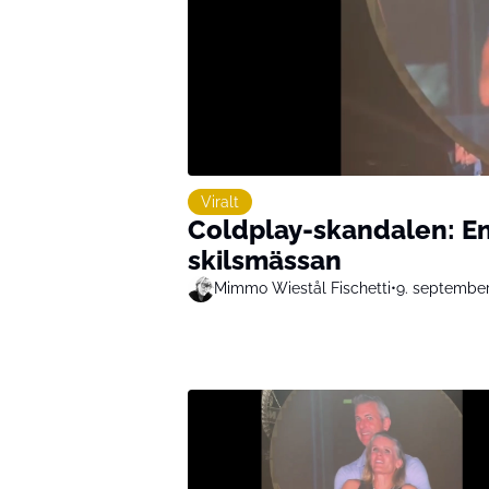
Viralt
Coldplay-skandalen: En
skilsmässan
Mimmo Wiestål Fischetti
•
9. septembe