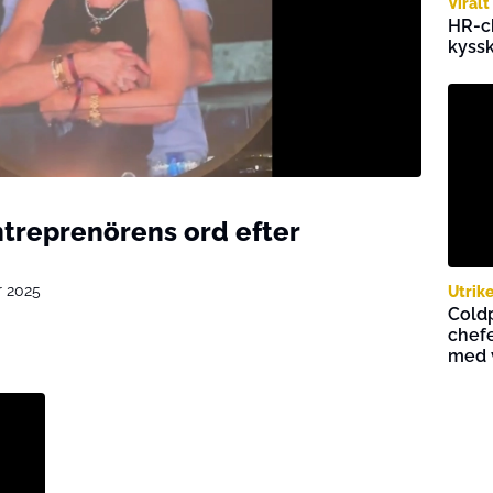
Viralt
HR-c
kyss
treprenörens ord efter
r 2025
Utrik
Coldp
chefe
med 