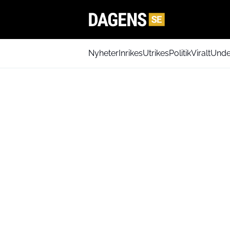
Nyheter
Inrikes
Utrikes
Politik
Viralt
Unde