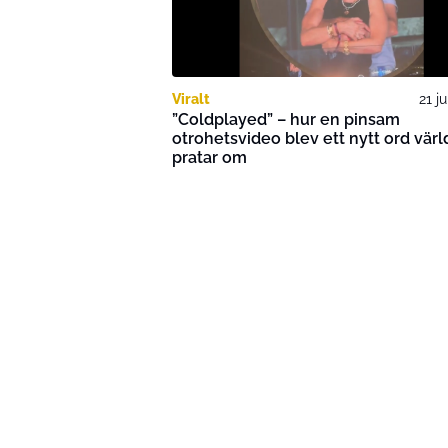
Viralt
21 j
”Coldplayed” – hur en pinsam
otrohetsvideo blev ett nytt ord vär
pratar om