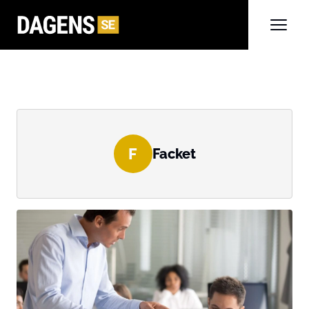
F
Facket