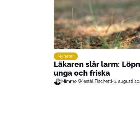
Nyheter
Läkaren slår larm: Löpn
unga och friska
Mimmo Wiestål Fischetti
•
6. augusti 20