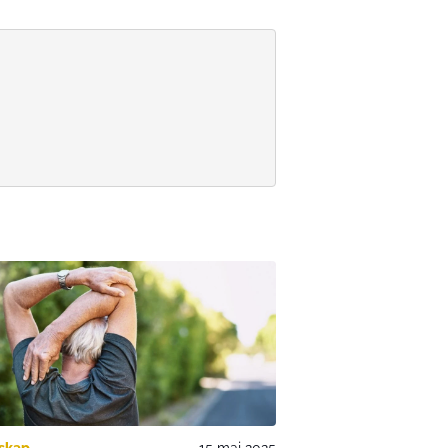
skap
15 maj 2025