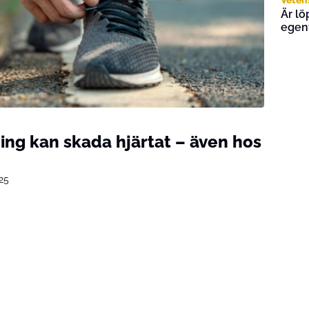
Är lö
egent
ing kan skada hjärtat – även hos
25