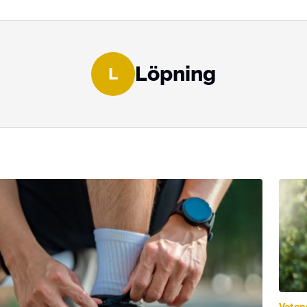
Löpning
L
Veten