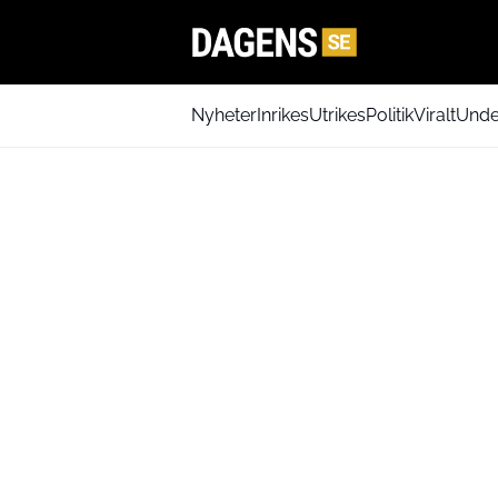
Nyheter
Inrikes
Utrikes
Politik
Viralt
Unde