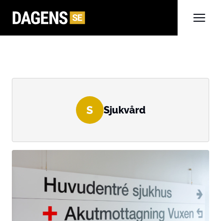
S
Sjukvård