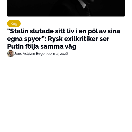
Krig
”Stalin slutade sitt liv i en pöl av sina
egna spyor”: Rysk exilkritiker ser
Putin följa samma väg
Jens Asbjørn Bøgen
•
20. maj 2026