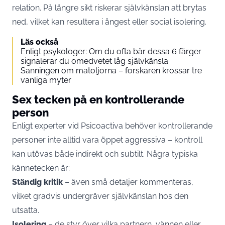
relation. På längre sikt riskerar självkänslan att brytas
ned, vilket kan resultera i ångest eller social isolering.
Läs också
Enligt psykologer: Om du ofta bär dessa 6 färger
signalerar du omedvetet låg självkänsla
Sanningen om matoljorna – forskaren krossar tre
vanliga myter
Sex tecken på en kontrollerande
person
Enligt experter vid Psicoactiva behöver kontrollerande
personer inte alltid vara öppet aggressiva – kontroll
kan utövas både indirekt och subtilt. Några typiska
kännetecken är:
Ständig kritik
– även små detaljer kommenteras,
vilket gradvis undergräver självkänslan hos den
utsatta.
Isolering
– de styr över vilka partnern, vännen eller