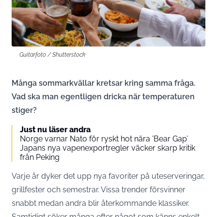
Guitarfoto / Shutterstock
Många sommarkvällar kretsar kring samma fråga.
Vad ska man egentligen dricka när temperaturen
stiger?
Just nu läser andra
Norge varnar Nato för ryskt hot nära ’Bear Gap’
Japans nya vapenexportregler väcker skarp kritik
från Peking
Varje år dyker det upp nya favoriter på uteserveringar,
grillfester och semestrar. Vissa trender försvinner
snabbt medan andra blir återkommande klassiker.
Samtidigt söker många efter något som känns enkelt,