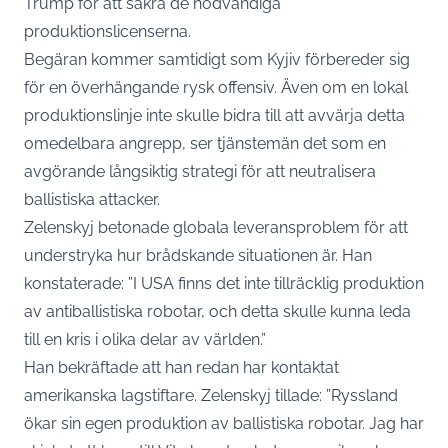
Trump för att säkra de nödvändiga
produktionslicenserna.
Begäran kommer samtidigt som Kyjiv förbereder sig
för en överhängande rysk offensiv. Även om en lokal
produktionslinje inte skulle bidra till att avvärja detta
omedelbara angrepp, ser tjänstemän det som en
avgörande långsiktig strategi för att neutralisera
ballistiska attacker.
Zelenskyj betonade globala leveransproblem för att
understryka hur brådskande situationen är. Han
konstaterade: ”I USA finns det inte tillräcklig produktion
av antiballistiska robotar, och detta skulle kunna leda
till en kris i olika delar av världen.”
Han bekräftade att han redan har kontaktat
amerikanska lagstiftare. Zelenskyj tillade: ”Ryssland
ökar sin egen produktion av ballistiska robotar. Jag har