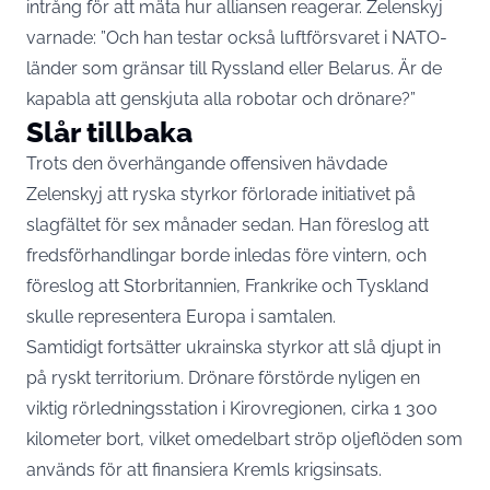
intrång för att mäta hur alliansen reagerar. Zelenskyj
varnade: ”Och han testar också luftförsvaret i NATO-
länder som gränsar till Ryssland eller Belarus. Är de
kapabla att genskjuta alla robotar och drönare?”
Slår tillbaka
Trots den överhängande offensiven hävdade
Zelenskyj att ryska styrkor förlorade initiativet på
slagfältet för sex månader sedan. Han föreslog att
fredsförhandlingar borde inledas före vintern, och
föreslog att Storbritannien, Frankrike och Tyskland
skulle representera Europa i samtalen.
Samtidigt fortsätter ukrainska styrkor att slå djupt in
på ryskt territorium. Drönare förstörde nyligen en
viktig rörledningsstation i Kirovregionen, cirka 1 300
kilometer bort, vilket omedelbart ströp oljeflöden som
används för att finansiera Kremls krigsinsats.