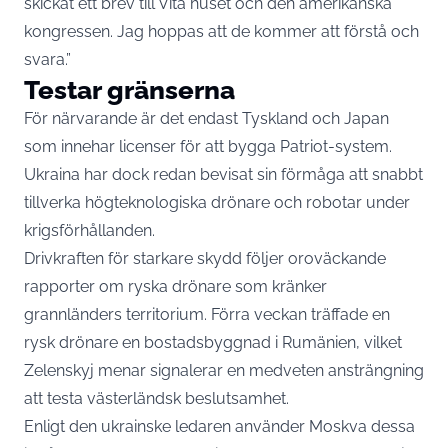
skickat ett brev till Vita huset och den amerikanska
kongressen. Jag hoppas att de kommer att förstå och
svara.”
Testar gränserna
För närvarande är det endast Tyskland och Japan
som innehar licenser för att bygga Patriot-system.
Ukraina har dock redan bevisat sin förmåga att snabbt
tillverka högteknologiska drönare och robotar under
krigsförhållanden.
Drivkraften för starkare skydd följer oroväckande
rapporter om ryska drönare som kränker
grannländers territorium. Förra veckan träffade en
rysk drönare en bostadsbyggnad i Rumänien, vilket
Zelenskyj menar signalerar en medveten ansträngning
att testa västerländsk beslutsamhet.
Enligt den ukrainske ledaren använder Moskva dessa