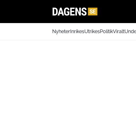
Nyheter
Inrikes
Utrikes
Politik
Viralt
Unde