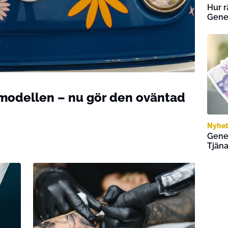
Hur r
Gene
lmodellen – nu gör den oväntad
Nyhet
Gener
Tjäna