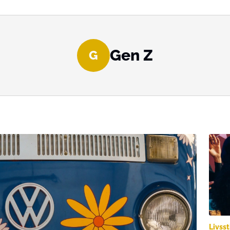
Gen Z
G
Livsst