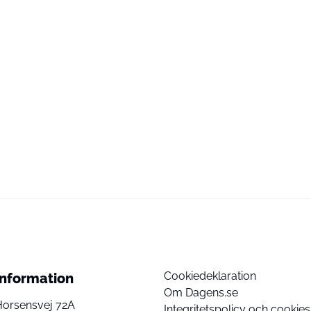
Cookiedeklaration
Information
Om Dagens.se
Horsensvej 72A
Integritetspolicy och cookies