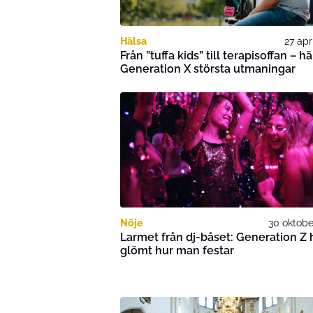
Hälsa
27 apr
Från ”tuffa kids” till terapisoffan – hä
Generation X största utmaningar
Nöje
30 oktobe
Larmet från dj-båset: Generation Z 
glömt hur man festar