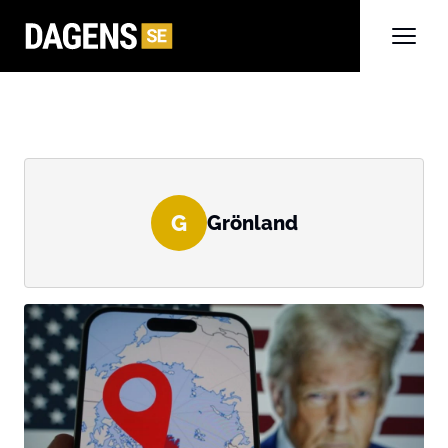
G
Grönland