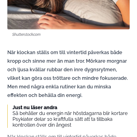
Shutterstock.com
När klockan ställs om till vintertid påverkas både
kropp och sinne mer än man tror. Mörkare morgnar
och ljusa kvällar rubbar den inre dygnsrytmen,
vilket kan göra oss tröttare och mindre fokuserade.
Men med några enkla rutiner kan du minska
effekten och behålla din energi.
Just nu läser andra
Så behåller du energin när höstdagarna blir kortare
Psykiater delar 10 kraftfulla sätt att ta tillbaka
kontrollen över din ångest
När klockan ställs om till vintertid påverkas både