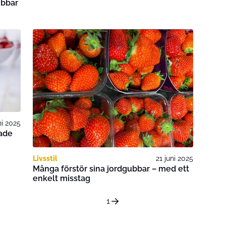
ubbar
ni 2025
kade
Livsstil
21 juni 2025
Många förstör sina jordgubbar – med ett
enkelt misstag
1