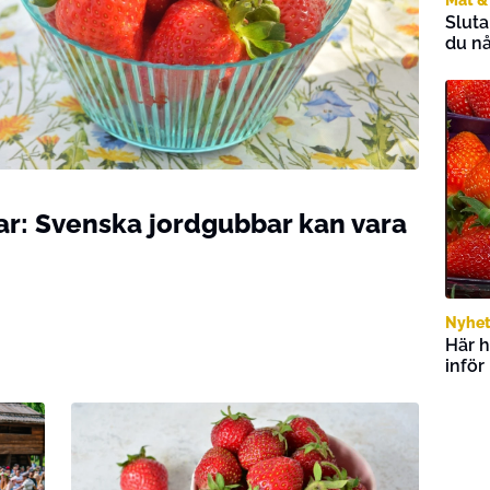
Sluta
du nå
r: Svenska jordgubbar kan vara
Nyhet
Här h
infö