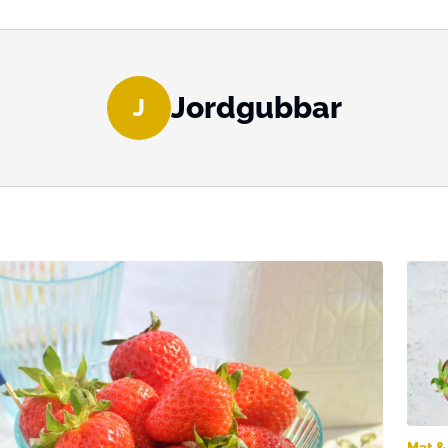
Jordgubbar
J
Mat &