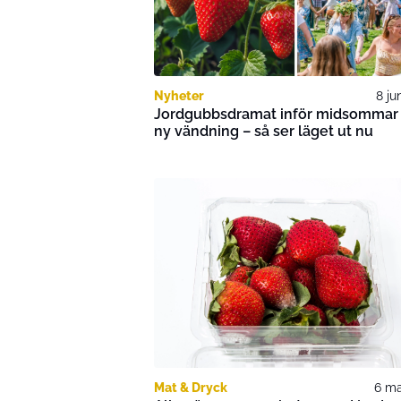
Nyheter
8 ju
Jordgubbsdramat inför midsommar 
ny vändning – så ser läget ut nu
Mat & Dryck
6 ma