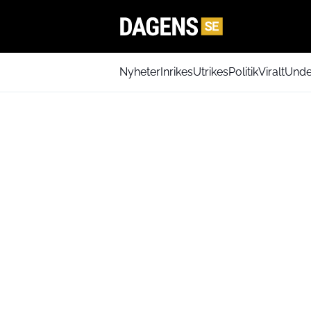
Nyheter
Inrikes
Utrikes
Politik
Viralt
Unde